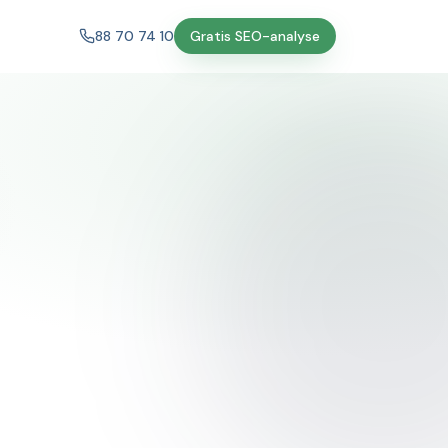
88 70 74 10
Gratis SEO-analyse
le.com
reau
247 keywords
#1
 › seo
am — SEO bureau der leverer
er
nisk trafik med effektiv SEO. Transparent pris,
pportering og ingen binding …