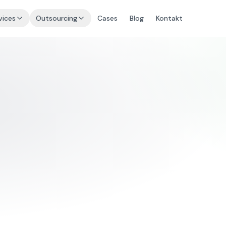
vices
Outsourcing
Cases
Blog
Kontakt
goog
SEO bu
clickteam.dk
ClickTe
resultat
Få mere orga
månedlig ra