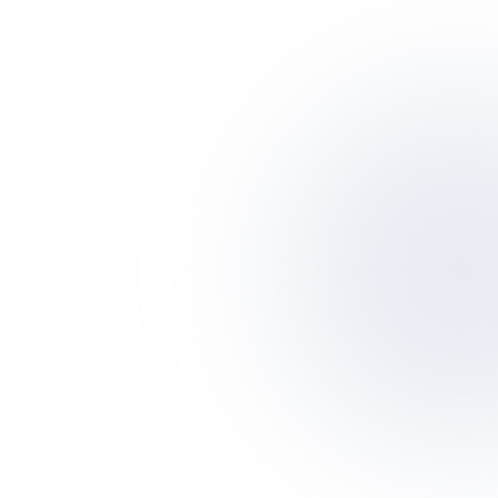
Headless arkitektur med PayloadCMS som backend
20+ produktanmeldelser drevet af typede data-filer
Custom sammenligningsværktøj og guide-sektioner
Programmatisk SEO med dynamiske kategori- og brand-
sider
Affiliate-integration med automatisk pris-sync
Next.js 14
TypeScript
Tailwind CSS
PayloadCMS
Postgres
Vercel