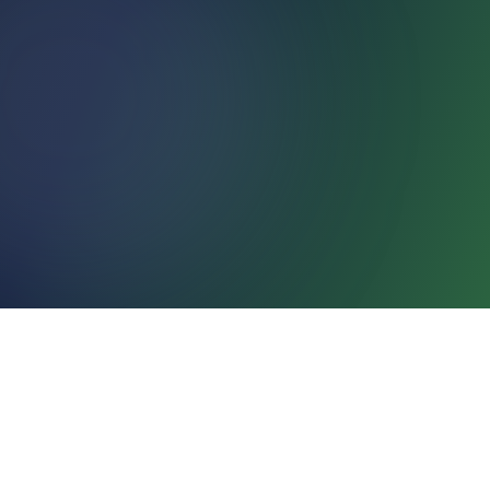
Web · SEO · E-commerce
SPECIALER
Hele Danmark
LEVERING