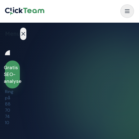
Menu
Services
Gratis
Outsourcing
SEO-
analyse
Cases
Ring
på
Blog
88
70
74
Kontakt
10