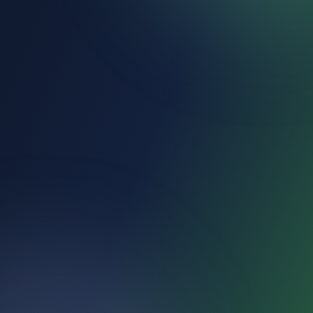
Michael Petersen
·
PrinceCharger
2004
ERFARING SIDEN