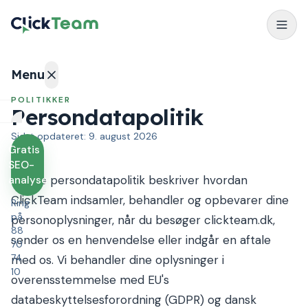
Menu
POLITIKKER
Persondatapolitik
Services
Sidst opdateret:
9. august 2026
Gratis
Outsourcing
SEO-
Denne persondatapolitik beskriver hvordan
analyse
Cases
ClickTeam
indsamler, behandler og opbevarer dine
Ring
på
personoplysninger, når du besøger
clickteam.dk
,
Blog
88
sender os en henvendelse eller indgår en aftale
70
74
med os. Vi behandler dine oplysninger i
Kontakt
10
overensstemmelse med EU's
databeskyttelsesforordning (GDPR) og dansk